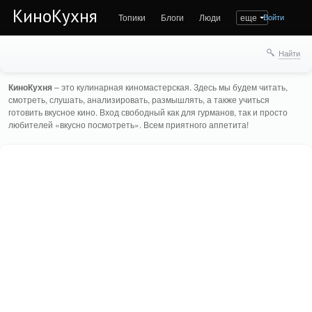
КиноКухня
Топики
Блоги
Люди
еще
Войти
Найти
КиноКухня
– это кулинарная киномастерская. Здесь мы будем читать,
смотреть, слушать, анализировать, размышлять, а также учиться
готовить вкусное кино. Вход свободный как для гурманов, так и просто
любителей «вкусно посмотреть». Всем приятного аппетита!