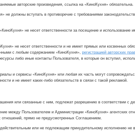
аняемые авторские произведения, ссылка на «КиноКухня» обязательна.
ня» не должны вступать в противоречие с требованиями законодательств
«КиноКухня» не несет ответственности за посещение и использование и
оКухня» не несет ответственности и не имеет прямых или косвенных об
анными с любым содержанием «КиноКухня»,
регистрацией авторских пра
ресурсы либо иные контакты Пользователя, в которые он вступил, исп
ериалы и сервисы «КиноКухня» или любая их часть могут сопровождатьс
ости и не имеет каких-либо обязательств в связи с такой рекламой.
лашения или связанные с ним, подлежат разрешению в соответствии с 
ление между Пользователем и Администрации «КиноКухня» агентских от
ых отношений, прямо не предусмотренных Соглашением.
недействительным или не подлежащим принудительному исполнению не 