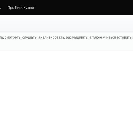
ь
Про КиноКухню
ь, смотреть, слушать, анализировать, размышлять, а также учиться готовить в