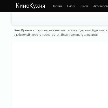
КиноКухня
Топики
Блоги
Люди
Активност
КиноКухня
– это кулинарная киномастерская. Здесь мы будем читат
любителей «вкусно посмотреть». Всем приятного аппетита!