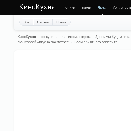
КиноКухня
Топики
Блоги
Люди
Активност
Все
Онлайн
Новые
КиноКухня
– это кулинарная киномастерская. Здесь мы будем читат
любителей «вкусно посмотреть». Всем приятного аппетита!