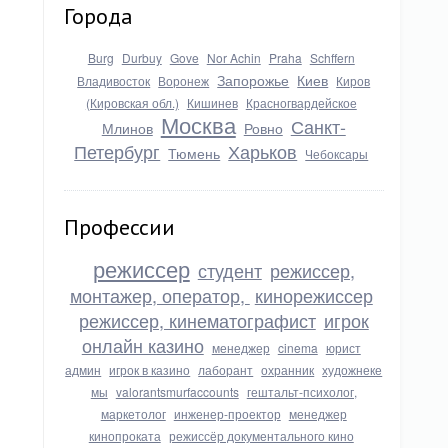
Города
Burg
Durbuy
Gove
Nor Achin
Praha
Schffern
Запорожье
Киев
Владивосток
Воронеж
Киров
(Кировская обл.)
Кишинев
Красногвардейское
Москва
Санкт-
Млинов
Ровно
Петербург
Харьков
Тюмень
Чебоксары
Профессии
режиссер
студент
режиссер,
монтажер, оператор,
кинорежиссер
режиссер, кинематографист
игрок
онлайн казино
менеджер
cinema
юрист
админ
игрок в казино
лаборант
охранник
художнеке
мы
valorantsmurfaccounts
гештальт-психолог,
маркетолог
инженер-проектор
менеджер
кинопроката
режиссёр документального кино