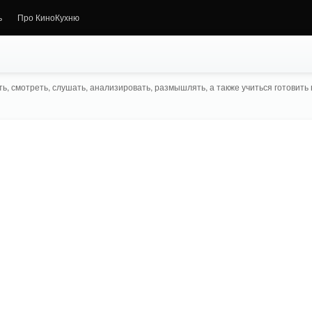
ь
Про КиноКухню
ь, смотреть, слушать, анализировать, размышлять, а также учиться готовить в