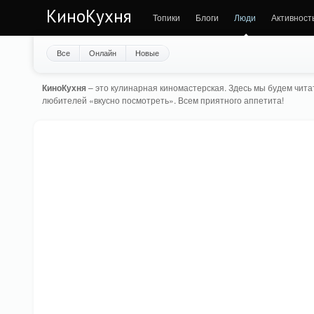
КиноКухня
Топики
Блоги
Люди
Активност
Все
Онлайн
Новые
КиноКухня
– это кулинарная киномастерская. Здесь мы будем читат
любителей «вкусно посмотреть». Всем приятного аппетита!