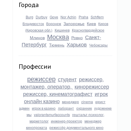
Города
Burg
Durbuy
Gove
Nor Achin
Praha
Schffern
Запорожье
Киев
Владивосток
Воронеж
Киров
(Кировская обл.)
Кишинев
Красногвардейское
Москва
Санкт-
Млинов
Ровно
Петербург
Харьков
Тюмень
Чебоксары
Профессии
режиссер
студент
режиссер,
монтажер, оператор,
кинорежиссер
режиссер, кинематографист
игрок
онлайн казино
менеджер
cinema
юрист
админ
игрок в казино
лаборант
охранник
художнеке
мы
valorantsmurfaccounts
гештальт-психолог,
маркетолог
инженер-проектор
менеджер
кинопроката
режиссёр документального кино