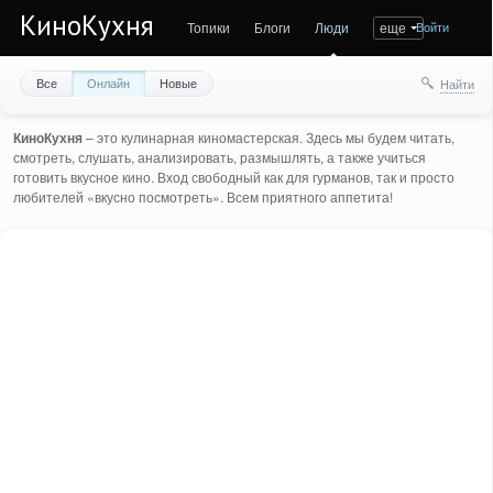
КиноКухня
Топики
Блоги
Люди
еще
Войти
Все
Онлайн
Новые
Найти
КиноКухня
– это кулинарная киномастерская. Здесь мы будем читать,
смотреть, слушать, анализировать, размышлять, а также учиться
готовить вкусное кино. Вход свободный как для гурманов, так и просто
любителей «вкусно посмотреть». Всем приятного аппетита!