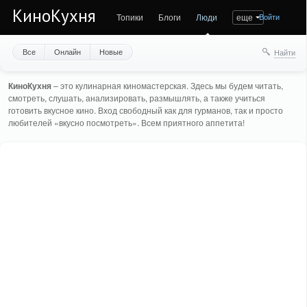
КиноКухня
Топики
Блоги
Люди
еще
Войти
Все
Онлайн
Новые
Найти
КиноКухня
– это кулинарная киномастерская. Здесь мы будем читать,
смотреть, слушать, анализировать, размышлять, а также учиться
готовить вкусное кино. Вход свободный как для гурманов, так и просто
любителей «вкусно посмотреть». Всем приятного аппетита!