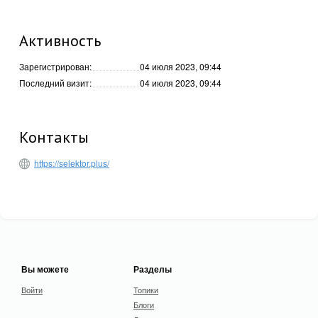
Активность
Зарегистрирован:
04 июля 2023, 09:44
Последний визит:
04 июля 2023, 09:44
Контакты
https://selektor.plus/
Вы можете
Разделы
Войти
Топики
Блоги