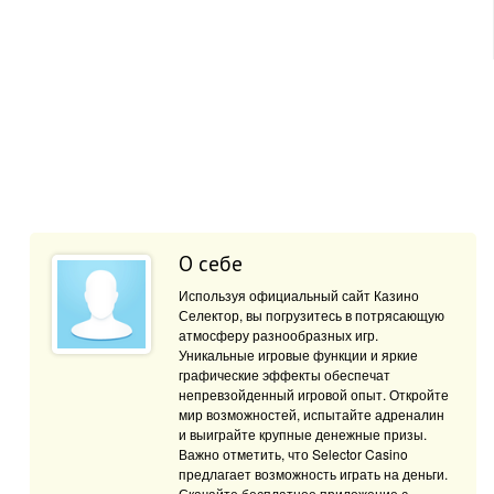
О себе
Используя официальный сайт Казино
Селектор, вы погрузитесь в потрясающую
атмосферу разнообразных игр.
Уникальные игровые функции и яркие
графические эффекты обеспечат
непревзойденный игровой опыт. Откройте
мир возможностей, испытайте адреналин
и выиграйте крупные денежные призы.
Важно отметить, что Selector Casino
предлагает возможность играть на деньги.
Скачайте бесплатное приложение с