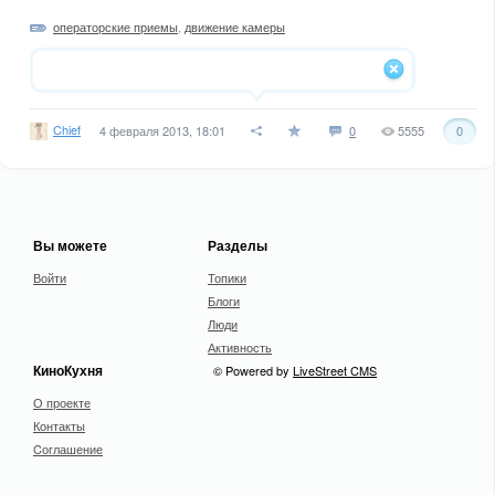
операторские приемы
,
движение камеры
Chief
4 февраля 2013, 18:01
0
5555
0
Вы можете
Разделы
Войти
Топики
Блоги
Люди
Активность
КиноКухня
© Powered by
LiveStreet CMS
О проекте
Контакты
Cоглашение