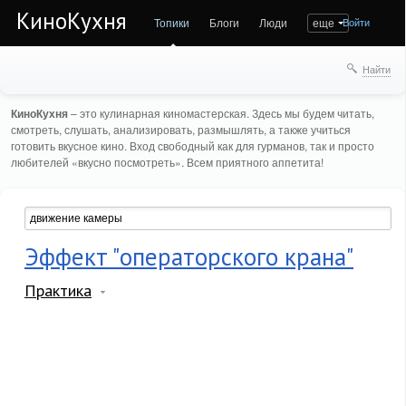
КиноКухня
Топики
Блоги
Люди
еще
Войти
Найти
КиноКухня
– это кулинарная киномастерская. Здесь мы будем читать,
смотреть, слушать, анализировать, размышлять, а также учиться
готовить вкусное кино. Вход свободный как для гурманов, так и просто
любителей «вкусно посмотреть». Всем приятного аппетита!
Эффект "операторского крана"
Практика