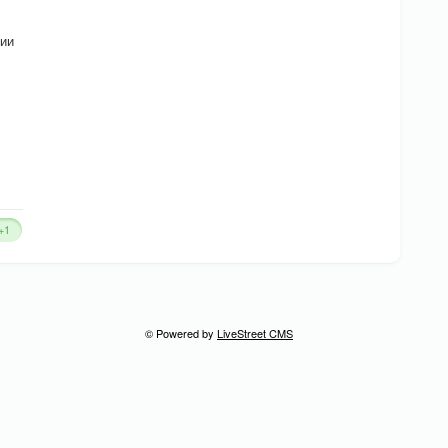
рии
+1
© Powered by
LiveStreet CMS