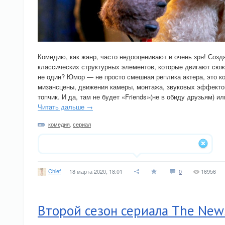
Комедию, как жанр, часто недооценивают и очень зря! Соз
классических структурных элементов, которые двигают сюже
не один? Юмор — не просто смешная реплика актера, это к
мизансцены, движения камеры, монтажа, звуковых эффектов
топчик. И да, там не будет «Friends»(не в обиду друзьям) и
Читать дальше →
комедия
,
сериал
Chief
18 марта 2020, 18:01
0
16956
Второй сезон сериала The New