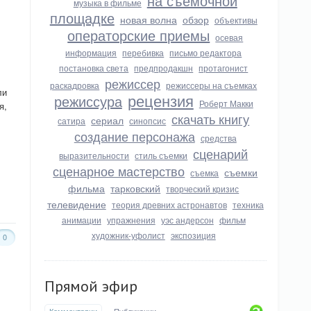
на съемочной
музыка в фильме
площадке
новая волна
обзор
объективы
операторские приемы
осевая
информация
перебивка
письмо редактора
постановка света
предпродакшн
протагонист
режиссер
раскадровка
режиссеры на съемках
ли
рецензия
режиссура
Роберт Макки
я,
скачать книгу
сериал
сатира
синопсис
создание персонажа
средства
сценарий
выразительности
стиль съемки
сценарное мастерство
съемки
съемка
фильма
тарковский
творческий кризис
телевидение
теория древних астронавтов
техника
анимации
упражнения
уэс андерсон
фильм
художник-уфолист
экспозиция
0
Прямой эфир