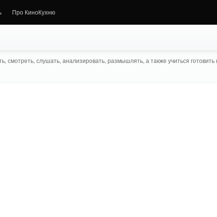
ь
Про КиноКухню
ь, смотреть, слушать, анализировать, размышлять, а также учиться готовить в