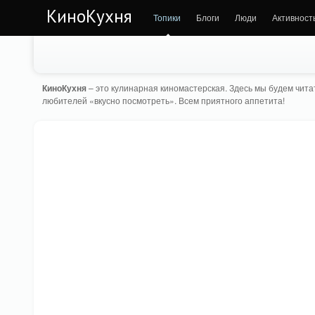
КиноКухня
Топики
Блоги
Люди
Активност
КиноКухня
– это кулинарная киномастерская. Здесь мы будем читат
любителей «вкусно посмотреть». Всем приятного аппетита!