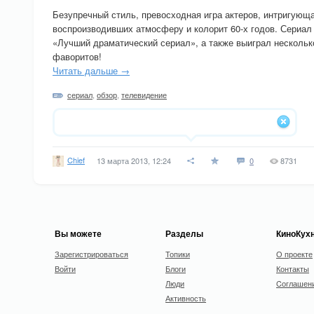
Безупречный стиль, превосходная игра актеров, интригующ
воспроизводивших атмосферу и колорит 60-х годов. Сериа
«Лучший драматический сериал», а также выиграл нескольк
фаворитов!
Читать дальше →
сериал
,
обзор
,
телевидение
Chief
13 марта 2013, 12:24
0
8731
Вы можете
Разделы
КиноКух
Зарегистрироваться
Топики
О проекте
Войти
Блоги
Контакты
Люди
Cоглашен
Активность