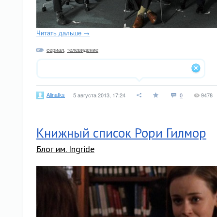
Читать дальше →
сериал
,
телевидение
AlinaIks
5 августа 2013, 17:24
0
9478
Книжный список Рори Гилмор
Блог им. Ingride