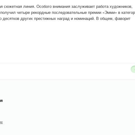
ая сюжетная линия. Особого внимания заслуживает работа художников,
л получил четыре рекордные последовательные премии «Эмми» в катего
о десятков других престижных наград и номинаций. В общем, фаворит
ня
ие