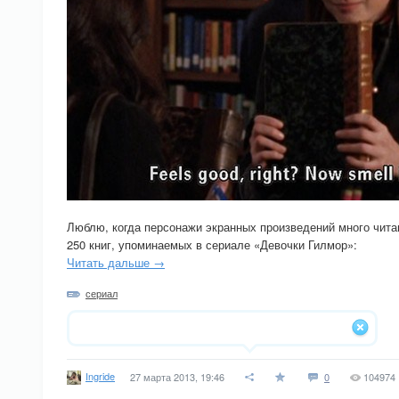
Люблю, когда персонажи экранных произведений много чита
250 книг, упоминаемых в сериале «Девочки Гилмор»:
Читать дальше →
сериал
Ingride
27 марта 2013, 19:46
0
104974