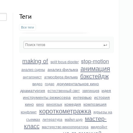
Теги
Все теги
making of
stop-motion
split focus diopter
анимация
анализ фильма
анализ сцены
бэкстейдж
антагонист
атмосфера фильма
документальное кино
видео
годар
драматургия
идея
естественный свет
звягинцев
инструменты режиссера
интервью
история
кино
комедия
композиция
кино
киноязык
короткометражка
конфликт
курьезы на
мастер-
съемках
литература
майкл щур
класс
мастерство кинооператора
мидпойнт