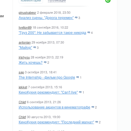
Комментарии
Публикации
pinuskabesr
2 февраля 2018, 23:50
ам
Анализ сцены. "Дорога перемен"
3
tvelton89
18 сентября 2016, 10:22
"Груз 200": Не забывается такое никогда
4
antonian
29 ноября 2013, 07:30
"Майор"
3
irishyou
28 ноября 2013, 22:19
Жить хочешь?
2
sap
3 октября 2013, 18:41
The Internship - фильм про Google
1
jekket
7 сентября 2013, 15:16
КиноКухня рекомендует: "Can't live"
1
Chief
6 сентября 2013, 21:26
Использование акцентов в кинематографе
2
Chief
30 августа 2013, 19:00
КиноКухня рекомендует: "Последний магнат"
2