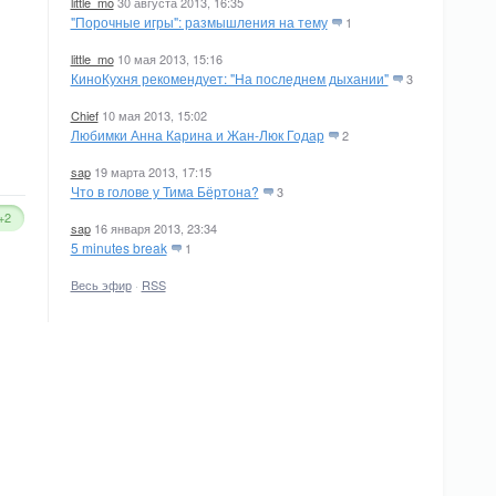
little_mo
30 августа 2013, 16:35
"Порочные игры": размышления на тему
1
little_mo
10 мая 2013, 15:16
КиноКухня рекомендует: "На последнем дыхании"
3
Chief
10 мая 2013, 15:02
Любимки Анна Карина и Жан-Люк Годар
2
sap
19 марта 2013, 17:15
Что в голове у Тима Бёртона?
3
+2
sap
16 января 2013, 23:34
5 minutes break
1
Весь эфир
·
RSS