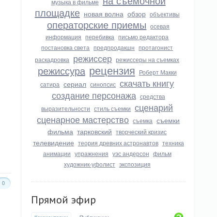
на съемочной
музыка в фильме
площадке
новая волна
обзор
объективы
операторские приемы
осевая
информация
перебивка
письмо редактора
постановка света
предпродакшн
протагонист
режиссер
раскадровка
режиссеры на съемках
рецензия
режиссура
Роберт Макки
скачать книгу
сериал
сатира
синопсис
создание персонажа
средства
сценарий
выразительности
стиль съемки
сценарное мастерство
съемки
съемка
фильма
тарковский
творческий кризис
телевидение
теория древних астронавтов
техника
анимации
упражнения
уэс андерсон
фильм
художник-уфолист
экспозиция
0
Прямой эфир