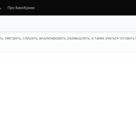
ь
Про КиноКухню
ь, смотреть, слушать, анализировать, размышлять, а также учиться готовить в