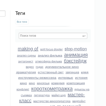
Теги
Все теги
making of
stop-motion
split focus diopter
анимация
анализ фильма
анализ сцены
бэкстейдж
антагонист
атмосфера фильма
документальное кино
видео
годар
драматургия
идея
естественный свет
звягинцев
инструменты режиссера
интервью
история
кино
комедия
композиция
кино
киноязык
короткометражка
конфликт
курьезы на
мастер-
съемках
литература
майкл щур
класс
мастерство кинооператора
мидпойнт