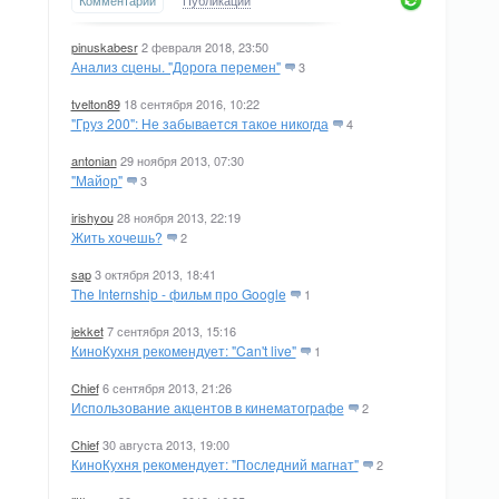
Комментарии
Публикации
pinuskabesr
2 февраля 2018, 23:50
Анализ сцены. "Дорога перемен"
3
tvelton89
18 сентября 2016, 10:22
"Груз 200": Не забывается такое никогда
4
antonian
29 ноября 2013, 07:30
"Майор"
3
irishyou
28 ноября 2013, 22:19
Жить хочешь?
2
sap
3 октября 2013, 18:41
The Internship - фильм про Google
1
jekket
7 сентября 2013, 15:16
КиноКухня рекомендует: "Can't live"
1
Chief
6 сентября 2013, 21:26
Использование акцентов в кинематографе
2
Chief
30 августа 2013, 19:00
КиноКухня рекомендует: "Последний магнат"
2