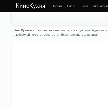
КиноКухня
Топики
Блоги
Люди
Активност
КиноКухня
– это кулинарная киномастерская. Здесь мы будем читат
любителей «вкусно посмотреть». Всем приятного аппетита!