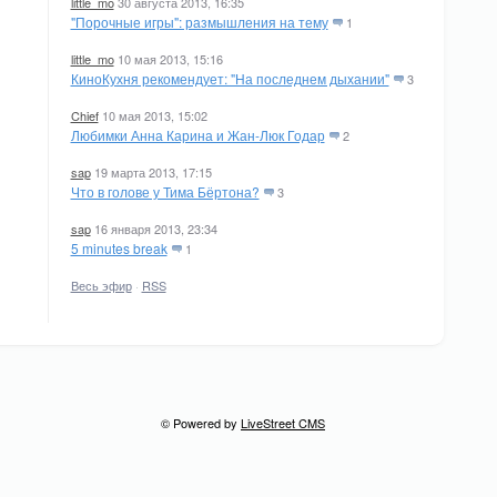
little_mo
30 августа 2013, 16:35
"Порочные игры": размышления на тему
1
little_mo
10 мая 2013, 15:16
КиноКухня рекомендует: "На последнем дыхании"
3
Chief
10 мая 2013, 15:02
Любимки Анна Карина и Жан-Люк Годар
2
sap
19 марта 2013, 17:15
Что в голове у Тима Бёртона?
3
sap
16 января 2013, 23:34
5 minutes break
1
Весь эфир
·
RSS
© Powered by
LiveStreet CMS