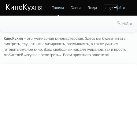
КиноКухня
Топики
Блоги
Люди
еще
Войти
Найти
КиноКухня
– это кулинарная киномастерская. Здесь мы будем читать,
смотреть, слушать, анализировать, размышлять, а также учиться
готовить вкусное кино. Вход свободный как для гурманов, так и просто
любителей «вкусно посмотреть». Всем приятного аппетита!