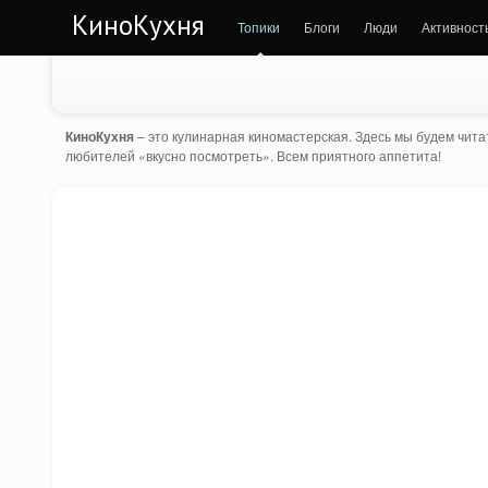
КиноКухня
Топики
Блоги
Люди
Активност
КиноКухня
– это кулинарная киномастерская. Здесь мы будем читат
любителей «вкусно посмотреть». Всем приятного аппетита!