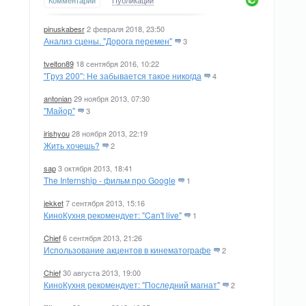
Комментарии
Публикации
pinuskabesr
2 февраля 2018, 23:50
Анализ сцены. "Дорога перемен"
3
tvelton89
18 сентября 2016, 10:22
"Груз 200": Не забывается такое никогда
4
antonian
29 ноября 2013, 07:30
"Майор"
3
irishyou
28 ноября 2013, 22:19
Жить хочешь?
2
sap
3 октября 2013, 18:41
The Internship - фильм про Google
1
jekket
7 сентября 2013, 15:16
КиноКухня рекомендует: "Can't live"
1
Chief
6 сентября 2013, 21:26
Использование акцентов в кинематографе
2
Chief
30 августа 2013, 19:00
КиноКухня рекомендует: "Последний магнат"
2