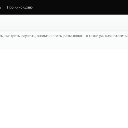
ь
Про КиноКухню
ь, смотреть, слушать, анализировать, размышлять, а также учиться готовить в