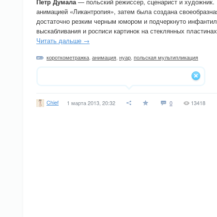
Петр Думала
— польский режиссер, сценарист и художник. 
анимацией «Ликантропия», затем была создана своеобразна
достаточно резким черным юмором и подчеркнуто инфантил
выскабливания и росписи картинок на стеклянных пластинах
Читать дальше →
короткометражка
,
анимация
,
нуар
,
польская мультипликация
Chief
1 марта 2013, 20:32
0
13418