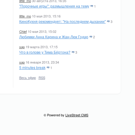
little_mo
30 августа 2013, 16:35
"Порочные игры": размышления на тему
1
little_mo
10 мая 2013, 15:16
КиноКухня рекомендует: "На последнем дыхании"
3
Chief
10 мая 2013, 15:02
Любимки Анна Карина и Жан-Люк Годар
2
sap
19 марта 2013, 17:15
Что в голове у Тима Бёртона?
3
sap
16 января 2013, 23:34
5 minutes break
1
Весь эфир
·
RSS
© Powered by
LiveStreet CMS