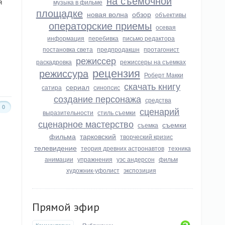
на съемочной
й
музыка в фильме
площадке
новая волна
обзор
объективы
операторские приемы
осевая
информация
перебивка
письмо редактора
постановка света
предпродакшн
протагонист
режиссер
раскадровка
режиссеры на съемках
рецензия
режиссура
Роберт Макки
скачать книгу
сериал
сатира
синопсис
создание персонажа
средства
0
сценарий
выразительности
стиль съемки
сценарное мастерство
съемки
съемка
фильма
тарковский
творческий кризис
телевидение
теория древних астронавтов
техника
анимации
упражнения
уэс андерсон
фильм
художник-уфолист
экспозиция
Прямой эфир