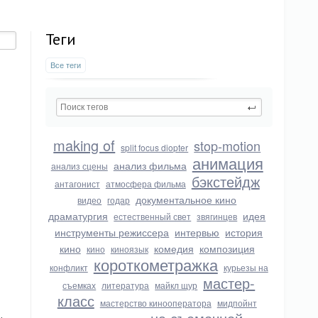
Теги
Все теги
making of
stop-motion
split focus diopter
анимация
анализ фильма
анализ сцены
бэкстейдж
антагонист
атмосфера фильма
документальное кино
видео
годар
драматургия
идея
естественный свет
звягинцев
инструменты режиссера
интервью
история
кино
комедия
композиция
кино
киноязык
короткометражка
конфликт
курьезы на
мастер-
съемках
литература
майкл щур
класс
мастерство кинооператора
мидпойнт