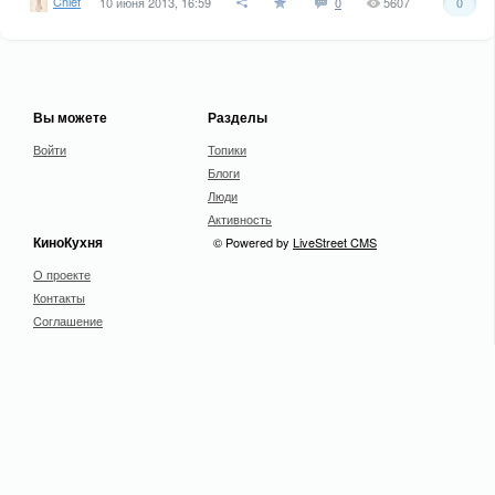
Chief
10 июня 2013, 16:59
0
5607
0
Вы можете
Разделы
Войти
Топики
Блоги
Люди
Активность
КиноКухня
© Powered by
LiveStreet CMS
О проекте
Контакты
Cоглашение