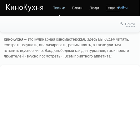
КиноКухня
Топики
Блоги
Люди
еще
Войти
Найти
КиноКухня
– это кулинарная киномастерская. Здесь мы будем читать,
смотреть, слушать, анализировать, размышлять, а также учиться
готовить вкусное кино. Вход свободный как для гурманов, так и просто
любителей «вкусно посмотреть». Всем приятного аппетита!