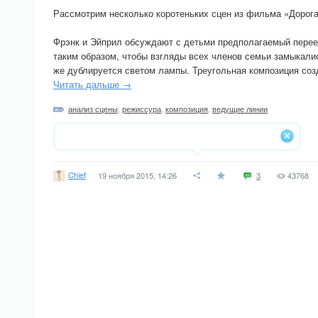
Рассмотрим несколько коротеньких сцен из фильма «Дорога
Фрэнк и Эйприл обсуждают с детьми предполагаемый перее
таким образом, чтобы взгляды всех членов семьи замыкалис
же дублируется светом лампы. Треугольная композиция соз
Читать дальше →
анализ сцены
,
режиссура
,
композиция
,
ведущие линии
Chief
19 ноября 2015, 14:26
3
43768