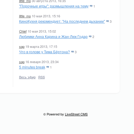
little_mo
30 августа 2013, 16:35
"Порочные игры": размышления на тему
1
little_mo
10 мая 2013, 15:16
КиноКухня рекомендует: "На последнем дыхании"
3
Chief
10 мая 2013, 15:02
Любимки Анна Карина и Жан-Люк Годар
2
sap
19 марта 2013, 17:15
Что в голове у Тима Бёртона?
3
sap
16 января 2013, 23:34
5 minutes break
1
Весь эфир
·
RSS
© Powered by
LiveStreet CMS