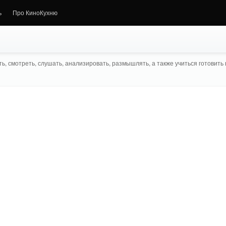
ь
Про КиноКухню
ь, смотреть, слушать, анализировать, размышлять, а также учиться готовить в