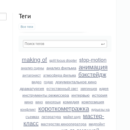
Теги
Все теги
making of
stop-motion
split focus diopter
анимация
анализ фильма
анализ сцены
бэкстейдж
антагонист
атмосфера фильма
документальное кино
видео
годар
драматургия
идея
естественный свет
звягинцев
инструменты режиссера
интервью
история
кино
комедия
композиция
кино
киноязык
короткометражка
конфликт
курьезы на
мастер-
съемках
литература
майкл щур
класс
мастерство кинооператора
мидпойнт