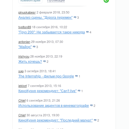
Комментарии
Публикации
pinuskabesr
2 февраля 2018, 23:50
Анализ сцены. "Дорога перемен"
3
tvelton89
18 сентября 2016, 10:22
"Груз 200": Не забывается такое никогда
4
antonian
29 ноября 2013, 07:30
"Майор"
3
irishyou
28 ноября 2013, 22:19
Жить хочешь?
2
sap
3 октября 2013, 18:41
The Internship - фильм про Google
1
jekket
7 сентября 2013, 15:16
КиноКухня рекомендует: "Can't live"
1
Chief
6 сентября 2013, 21:26
Использование акцентов в кинематографе
2
Chief
30 августа 2013, 19:00
КиноКухня рекомендует: "Последний магнат"
2