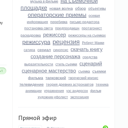
на съемочной
музыка в фильме
площадке
новая волна
обзор
объективы
операторские приемы
осевая
информация
перебивка
письмо редактора
му
постановка света
предпродакшн
протагонист
режиссер
раскадровка
режиссеры на съемках
рецензия
режиссура
Роберт Макки
скачать книгу
сериал
сатира
синопсис
создание персонажа
средства
сценарий
выразительности
стиль съемки
сценарное мастерство
съемки
+1
съемка
фильма
тарковский
творческий кризис
телевидение
теория древних астронавтов
техника
анимации
упражнения
уэс андерсон
фильм
художник-уфолист
экспозиция
Прямой эфир