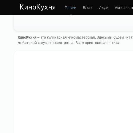
КиноКухня
Топики
Блоги
Люди
Активност
КиноКухня
– это кулинарная киномастерская. Здесь мы будем читат
любителей «вкусно посмотреть». Всем приятного аппетита!