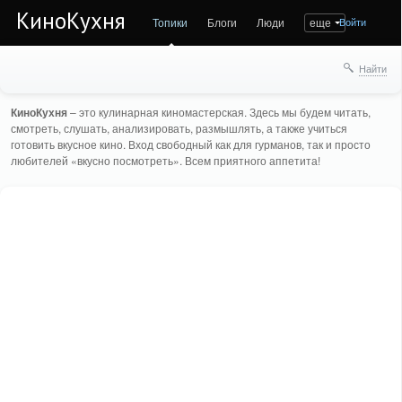
КиноКухня
Топики
Блоги
Люди
еще
Войти
Найти
КиноКухня
– это кулинарная киномастерская. Здесь мы будем читать,
смотреть, слушать, анализировать, размышлять, а также учиться
готовить вкусное кино. Вход свободный как для гурманов, так и просто
любителей «вкусно посмотреть». Всем приятного аппетита!