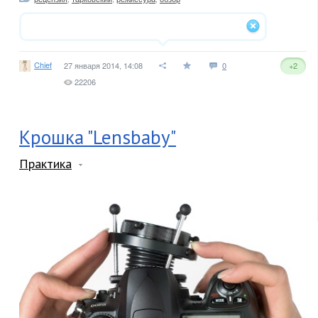
Chief
27 января 2014, 14:08
0
+2
22206
Крошка "Lensbaby"
Практика