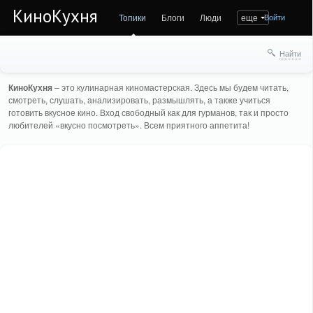
КиноКухня
Топики
Блоги
Люди
еще
Войти
Найти
КиноКухня
– это кулинарная киномастерская. Здесь мы будем читать,
смотреть, слушать, анализировать, размышлять, а также учиться
готовить вкусное кино. Вход свободный как для гурманов, так и просто
любителей «вкусно посмотреть». Всем приятного аппетита!