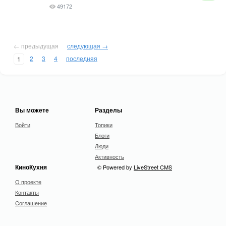
49172
← предыдущая
следующая →
2
3
4
последняя
1
Вы можете
Разделы
Войти
Топики
Блоги
Люди
Активность
КиноКухня
© Powered by
LiveStreet CMS
О проекте
Контакты
Cоглашение