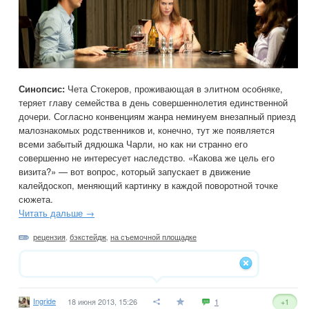
Синопсис:
Чета Стокеров, проживающая в элитном особняке,
теряет главу семейства в день совершеннолетия единственной
дочери. Согласно конвенциям жанра неминуем внезапный приезд
малознакомых родственников и, конечно, тут же появляется
всеми забытый дядюшка Чарли, но как ни странно его
совершенно не интересует наследство. «Какова же цель его
визита?» — вот вопрос, который запускает в движение
калейдоскоп, меняющий картинку в каждой поворотной точке
сюжета.
Читать дальше →
рецензия
,
бэкстейдж
,
на съемочной площадке
Ingride
18 июня 2013, 15:26
1
+1