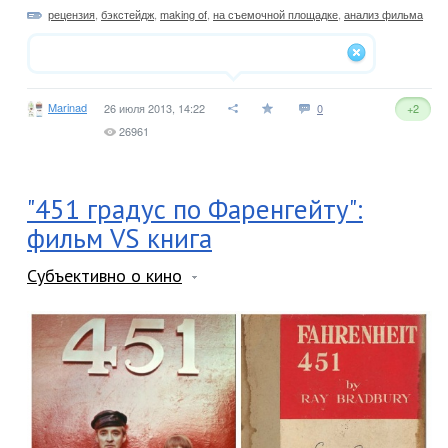
рецензия
,
бэкстейдж
,
making of
,
на съемочной площадке
,
анализ фильма
Marinad
26 июля 2013, 14:22
0
+2
26961
"451 градус по Фаренгейту":
фильм VS книга
Субъективно о кино