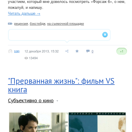
участием, который мне довелось посмотреть «Форсаж 6», о нем,
пожалуй, и напишу.
Читать дальше →
рецензия
,
бэкстейдж
,
на съемочной площадке
sap
12 декабря 2013, 15:32
0
+1
13494
"Прерванная жизнь": фильм VS
книга
Субъективно о кино