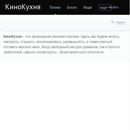
КиноКухня
Топики
Блоги
Люди
еще
Войти
Найти
КиноКухня
– это кулинарная киномастерская. Здесь мы будем читать,
смотреть, слушать, анализировать, размышлять, а также учиться
готовить вкусное кино. Вход свободный как для гурманов, так и просто
любителей «вкусно посмотреть». Всем приятного аппетита!