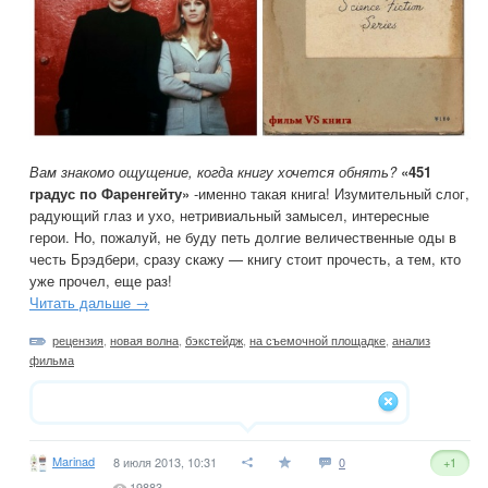
Вам знакомо ощущение, когда книгу хочется обнять?
«451
градус по Фаренгейту»
-именно такая книга! Изумительный слог,
радующий глаз и ухо, нетривиальный замысел, интересные
герои. Но, пожалуй, не буду петь долгие величественные оды в
честь Брэдбери, сразу скажу — книгу стоит прочесть, а тем, кто
уже прочел, еще раз!
Читать дальше →
рецензия
,
новая волна
,
бэкстейдж
,
на съемочной площадке
,
анализ
фильма
Marinad
8 июля 2013, 10:31
0
+1
19883