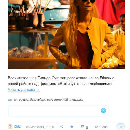
Восхитительная Тильда Суинтон рассказала «aLea Films» о
своей работе над фильмом «Выживут только любовники»:
Читать дальше →
интервью
,
бэкстейдж
,
на съемочной площадке
Chief
23 мая 2014, 10:18
0
10894
0