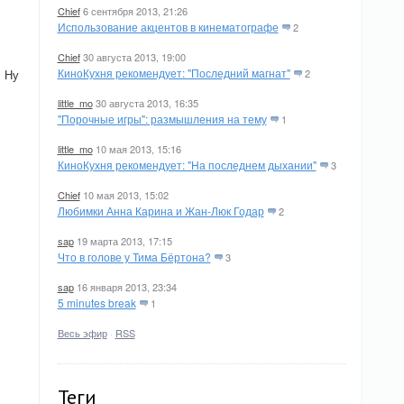
Chief
6 сентября 2013, 21:26
Использование акцентов в кинематографе
2
Chief
30 августа 2013, 19:00
КиноКухня рекомендует: "Последний магнат"
. Ну
2
little_mo
30 августа 2013, 16:35
"Порочные игры": размышления на тему
1
little_mo
10 мая 2013, 15:16
КиноКухня рекомендует: "На последнем дыхании"
3
Chief
10 мая 2013, 15:02
Любимки Анна Карина и Жан-Люк Годар
2
sap
19 марта 2013, 17:15
Что в голове у Тима Бёртона?
3
sap
16 января 2013, 23:34
5 minutes break
1
Весь эфир
·
RSS
Теги