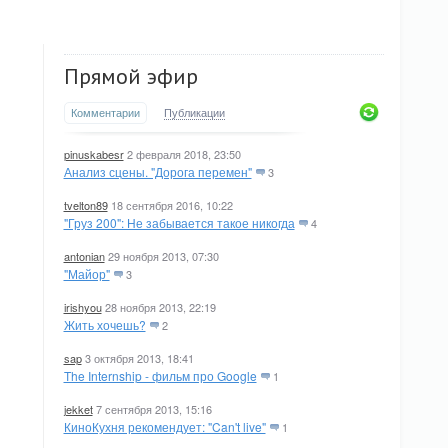
Прямой эфир
Комментарии
Публикации
pinuskabesr
2 февраля 2018, 23:50
Анализ сцены. "Дорога перемен"
3
tvelton89
18 сентября 2016, 10:22
"Груз 200": Не забывается такое никогда
4
antonian
29 ноября 2013, 07:30
"Майор"
3
irishyou
28 ноября 2013, 22:19
Жить хочешь?
2
sap
3 октября 2013, 18:41
The Internship - фильм про Google
1
jekket
7 сентября 2013, 15:16
КиноКухня рекомендует: "Can't live"
1