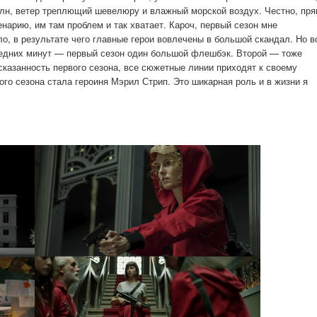
олн, ветер треплющий шевелюру и влажный морской воздух. Честно, пр
енарию, им там проблем и так хватает. Кароч, первый сезон мне
о, в результате чего главные герои вовлечены в большой скандал. Но в
следних минут — первый сезон один большой флешбэк. Второй — тоже
сказанность первого сезона, все сюжетные линии приходят к своему
го сезона стала героиня Мэрил Стрип. Это шикарная роль и в жизни я