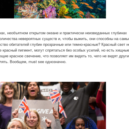
х, необъятном открытом океане и практически неизведанных глубинах
оличества невероятных существ и, чтобы выжить, они способны на самы
ство обитателей глубин прозрачные или темно-красные? Красный свет н
 красный пигмент, могут спрятаться без особых усилий, но есть хищны
ие красное свечение, что позволяет им видеть то, чего не видят други
лять. Вообщем, must see однозначно.