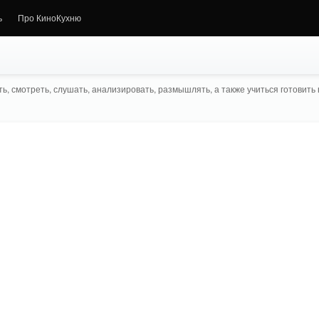
ь
Про КиноКухню
ь, смотреть, слушать, анализировать, размышлять, а также учиться готовить в