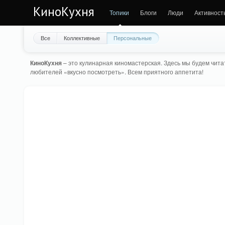
КиноКухня
Топики
Блоги
Люди
Активност
Все
Коллективные
Персональные
КиноКухня
– это кулинарная киномастерская. Здесь мы будем читат
любителей «вкусно посмотреть». Всем приятного аппетита!