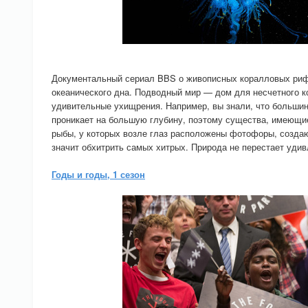
Документальный сериал BBS о живописных коралловых рифа
океанического дна. Подводный мир — дом для несчетного к
удивительные ухищрения. Например, вы знали, что большин
проникает на большую глубину, поэтому существа, имеющие
рыбы, у которых возле глаз расположены фотофоры, создающ
значит обхитрить самых хитрых. Природа не перестает удив
Годы и годы, 1 сезон