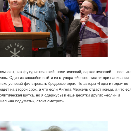
сывают, как футуристический, политический, саркастический — все, чт
изнь. Один из способов выйти из ступора «белого листа» при написании
лько успевай фильтровать бредовые идеи. Но авторы «Годы и годы» по
йдет на второй срок, а что если Ангела Меркель отдаст концы, а что ес
литическая шутка, но я сдержусь) и еще десятки других «если» и
риал «на подумать», стоит смотреть.