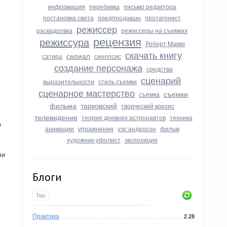
информация
перебивка
письмо редактора
постановка света
предпродакшн
протагонист
режиссер
раскадровка
режиссеры на съемках
рецензия
режиссура
Роберт Макки
скачать книгу
сериал
сатира
синопсис
создание персонажа
средства
сценарий
выразительности
стиль съемки
сценарное мастерство
съемки
съемка
фильма
тарковский
творческий кризис
телевидение
теория древних астронавтов
техника
о
анимации
упражнения
уэс андерсон
фильм
художник-уфолист
экспозиция
ли
Блоги
Топ
Практика
2.28