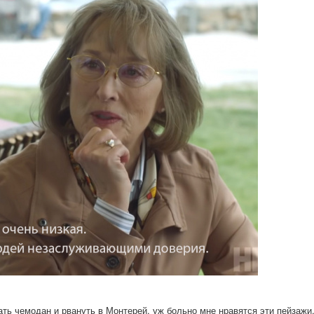
ать чемодан и рвануть в Монтерей, уж больно мне нравятся эти пейзажи