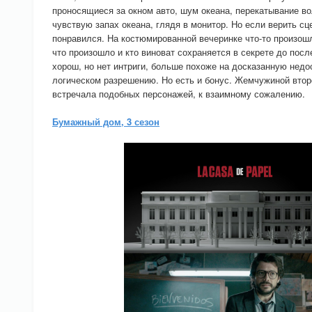
проносящиеся за окном авто, шум океана, перекатывание в
чувствую запах океана, глядя в монитор. Но если верить сц
понравился. На костюмированной вечеринке что-то произошл
что произошло и кто виноват сохраняется в секрете до по
хорош, но нет интриги, больше похоже на досказанную недо
логическом разрешению. Но есть и бонус. Жемчужиной второ
встречала подобных персонажей, к взаимному сожалению.
Бумажный дом, 3 сезон