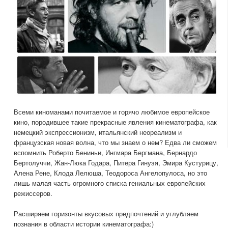
Всеми киноманами почитаемое и горячо любимое европейское
кино, породившее такие прекрасные явления кинематографа, как
немецкий экспрессионизм, итальянский неореализм и
французская новая волна, что мы знаем о нем? Едва ли сможем
вспомнить Роберто Бениньи, Ингмара Бергмана, Бернардо
Бертолуччи, Жан-Люка Годара, Питера Гинуэя, Эмира Кустурицу,
Алена Рене, Клода Лелюша, Теодороса Ангелопулоса, но это
лишь малая часть огромного списка гениальных европейских
режиссеров.
Расширяем горизонты вкусовых предпочтений и углубляем
познания в области истории кинематографа:)