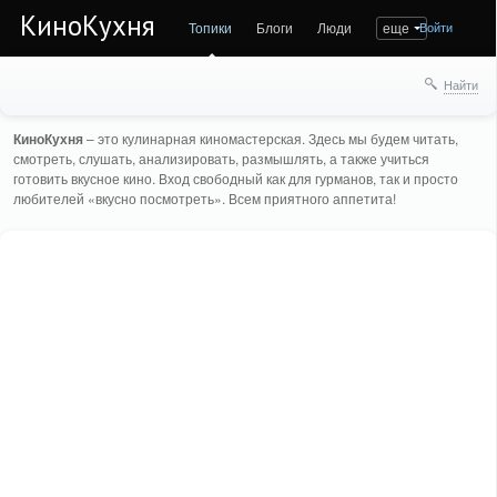
КиноКухня
Топики
Блоги
Люди
еще
Войти
Найти
КиноКухня
– это кулинарная киномастерская. Здесь мы будем читать,
смотреть, слушать, анализировать, размышлять, а также учиться
готовить вкусное кино. Вход свободный как для гурманов, так и просто
любителей «вкусно посмотреть». Всем приятного аппетита!