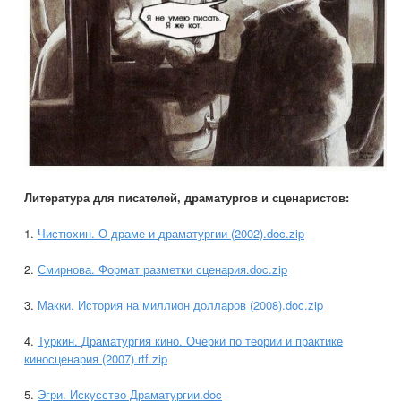
Литература для писателей, драматургов и сценаристов:
1.
Чистюхин. О драме и драматургии (2002).doc.zip
2.
Смирнова. Формат разметки сценария.doc.zip
3.
Макки. История на миллион долларов (2008).doc.zip
4.
Туркин. Драматургия кино. Очерки по теории и практике
киносценария (2007).rtf.zip
5.
Эгри. Искусство Драматургии.doc