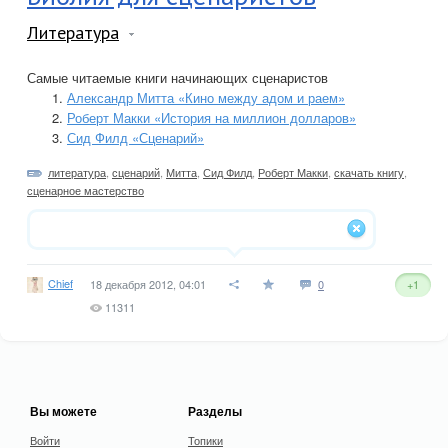
Литература
Самые читаемые книги начинающих сценаристов
Александр Митта «Кино между адом и раем»
Роберт Макки «История на миллион долларов»
Сид Филд «Сценарий»
литература
,
сценарий
,
Митта
,
Сид Филд
,
Роберт Макки
,
скачать книгу
,
сценарное мастерство
Chief
18 декабря 2012, 04:01
0
+1
11311
Вы можете
Разделы
Войти
Топики