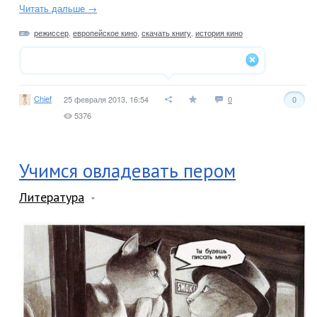
Читать дальше →
режиссер
,
европейское кино
,
скачать книгу
,
история кино
Chief
25 февраля 2013, 16:54
0
0
5376
Учимся овладевать пером
Литература