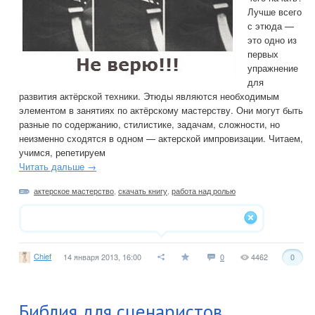
Лучше всего
с этюда —
это одно из
первых
упражнение
для
развития актёрской техники. Этюды являются необходимым
элементом в занятиях по актёрскому мастерству. Они могут быть
разные по содержанию, стилистике, задачам, сложности, но
неизменно сходятся в одном — актерской импровизации. Читаем,
учимся, репетируем
Читать дальше →
актерское мастерство
,
скачать книгу
,
работа над ролью
Chief
14 января 2013, 16:00
0
4462
0
Библия для сценаристов