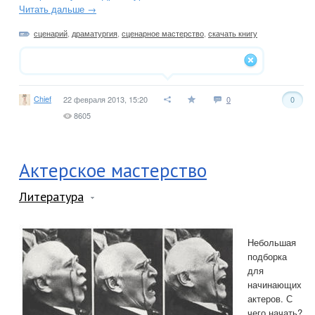
Читать дальше →
сценарий
,
драматургия
,
сценарное мастерство
,
скачать книгу
Chief
22 февраля 2013, 15:20
0
0
8605
Актерское мастерство
Литература
Небольшая
подборка
для
начинающих
актеров. С
чего начать?