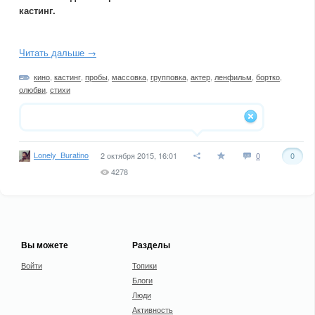
кастинг.
Читать дальше →
кино
,
кастинг
,
пробы
,
массовка
,
групповка
,
актер
,
ленфильм
,
бортко
,
олюбви
,
стихи
Lonely_Buratino
2 октября 2015, 16:01
0
0
4278
Вы можете
Разделы
Войти
Топики
Блоги
Люди
Активность