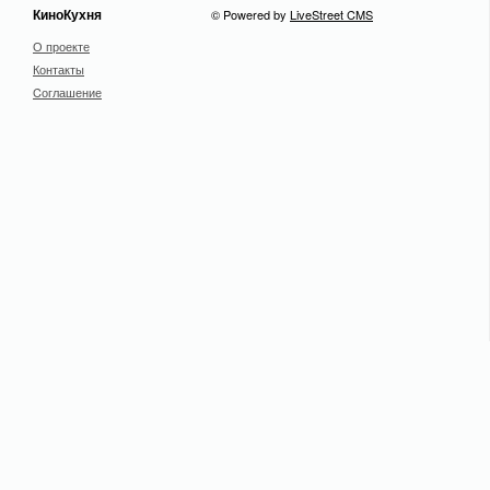
КиноКухня
© Powered by
LiveStreet CMS
О проекте
Контакты
Cоглашение