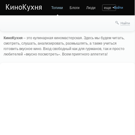
КиноКухня
Топики
Блоги
Люди
еще
Войти
Найти
КиноКухня
– это кулинарная киномастерская. Здесь мы будем читать,
смотреть, слушать, анализировать, размышлять, а также учиться
готовить вкусное кино. Вход свободный как для гурманов, так и просто
любителей «вкусно посмотреть». Всем приятного аппетита!