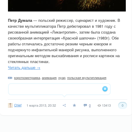
Петр Думала
— польский режиссер, сценарист и художник. В
качестве мультипликатора Петр дебютировал в 1981 году с
рисованной анимацией «Ликантропия», затем была создана
своеобразная интерпретация «Красной шапочки» (1983г). Обе
работы отличались достаточно резким черным юмором и
подчеркнуто инфантильной манерой рисунка, выполненного
оригинальным методом выскабливания и росписи картинок на
стеклянных пластинах.
Читать дальше →
короткометражка
,
анимация
,
нуар
,
польская мультипликация
Chief
1 марта 2013, 20:32
0
13413
0