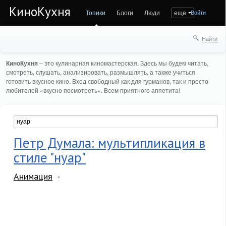
КиноКухня
Топики
Блоги
Люди
еще
Войти
Найти
КиноКухня
– это кулинарная киномастерская. Здесь мы будем читать,
смотреть, слушать, анализировать, размышлять, а также учиться
готовить вкусное кино. Вход свободный как для гурманов, так и просто
любителей «вкусно посмотреть». Всем приятного аппетита!
Петр Думала: мультипликация в
стиле "нуар"
Анимация