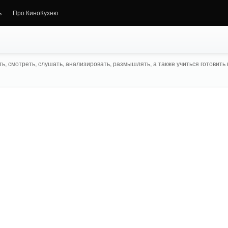
ь
Про КиноКухню
ь, смотреть, слушать, анализировать, размышлять, а также учиться готовить в