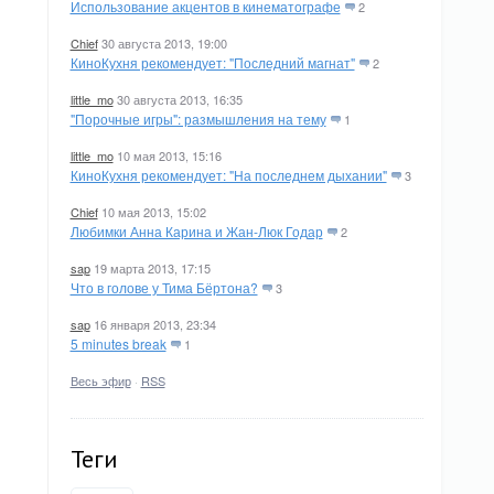
Использование акцентов в кинематографе
2
Chief
30 августа 2013, 19:00
КиноКухня рекомендует: "Последний магнат"
2
little_mo
30 августа 2013, 16:35
"Порочные игры": размышления на тему
1
little_mo
10 мая 2013, 15:16
КиноКухня рекомендует: "На последнем дыхании"
3
Chief
10 мая 2013, 15:02
Любимки Анна Карина и Жан-Люк Годар
2
sap
19 марта 2013, 17:15
Что в голове у Тима Бёртона?
3
sap
16 января 2013, 23:34
5 minutes break
1
Весь эфир
·
RSS
Теги