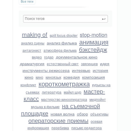
Все теги
making of
stop-motion
split focus diopter
анимация
анализ фильма
анализ сцены
бэкстейдж
антагонист
атмосфера фильма
документальное кино
видео
годар
драматургия
идея
естественный свет
звягинцев
инструменты режиссера
интервью
история
кино
комедия
композиция
кино
киноязык
короткометражка
конфликт
курьезы на
мастер-
съемках
литература
майкл щур
класс
мастерство кинооператора
мидпойнт
на съемочной
музыка в фильме
площадке
новая волна
обзор
объективы
операторские приемы
осевая
информация
перебивка
письмо редактора