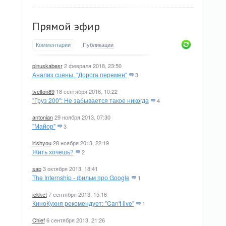
Прямой эфир
Комментарии
Публикации
pinuskabesr
2 февраля 2018, 23:50
Анализ сцены. "Дорога перемен"
3
tvelton89
18 сентября 2016, 10:22
"Груз 200": Не забывается такое никогда
4
antonian
29 ноября 2013, 07:30
"Майор"
3
irishyou
28 ноября 2013, 22:19
Жить хочешь?
2
sap
3 октября 2013, 18:41
The Internship - фильм про Google
1
jekket
7 сентября 2013, 15:16
КиноКухня рекомендует: "Can't live"
1
Chief
6 сентября 2013, 21:26