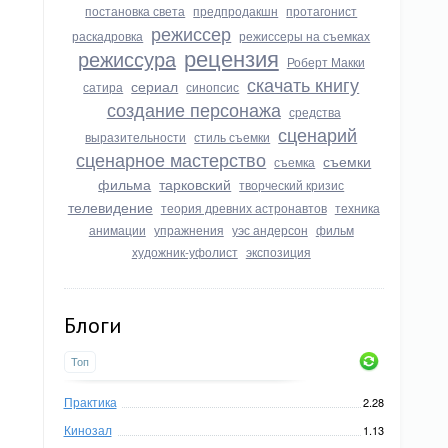
постановка света
предпродакшн
протагонист
режиссер
раскадровка
режиссеры на съемках
рецензия
режиссура
Роберт Макки
скачать книгу
сериал
сатира
синопсис
создание персонажа
средства
сценарий
выразительности
стиль съемки
сценарное мастерство
съемки
съемка
фильма
тарковский
творческий кризис
телевидение
теория древних астронавтов
техника
анимации
упражнения
уэс андерсон
фильм
художник-уфолист
экспозиция
Блоги
Топ
Практика
2.28
Кинозал
1.13