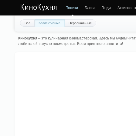
КиноКухня
Топики
Блоги
Люди
Активност
Все
Коллективные
Персональные
КиноКухня
– это кулинарная киномастерская. Здесь мы будем читат
любителей «вкусно посмотреть». Всем приятного аппетита!