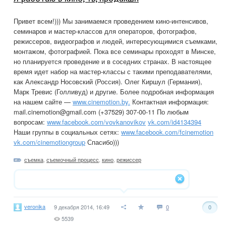
Привет всем!))) Мы занимаемся проведением кино-интенсивов,
семинаров и мастер-классов для операторов, фотографов,
режиссеров, видеографов и людей, интересующимися съемками,
монтажом, фотографией. Пока все семинары проходят в Минске,
но планируется проведение и в соседних странах. В настоящее
время идет набор на мастер-классы с такими преподавателями,
как Александр Носовский (Россия). Олег Киршул (Германия),
Марк Тревис (Голливуд) и другие. Более подробная информация
на нашем сайте —
www.cinemotion.by.
Контактная информация:
mail.cinemotion@gmail.com
(+37529) 307-00-11 По любым
вопросам:
www.facebook.com/vovkanovikov
vk.com/id4134394
Наши группы в социальных сетях:
www.facebook.com/fcinemotion
vk.com/cinemotiongroup
Спасибо)))
съемка
,
съемочный процесс
,
кино
,
режиссер
veronika
9 декабря 2014, 16:49
0
0
5539