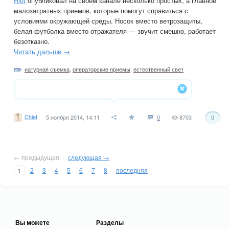
Riot
опубликовал на своем канале несколько простых, а главное
малозатратных приемов, которые помогут справиться с
условиями окружающей среды. Носок вместо ветрозащиты,
белая футболка вместо отражателя — звучит смешно, работает
безотказно.
Читать дальше →
натурная съемка
,
операторские приемы
,
естественный свет
Chief
5 ноября 2014, 14:11
0
8703
0
← предыдущая
следующая →
2
3
4
5
6
7
8
последняя
1
Вы можете
Разделы