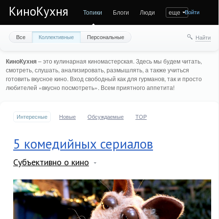
КиноКухня
Топики
Блоги
Люди
еще
Войти
Все
Коллективные
Персональные
Найти
КиноКухня
– это кулинарная киномастерская. Здесь мы будем читать,
смотреть, слушать, анализировать, размышлять, а также учиться
готовить вкусное кино. Вход свободный как для гурманов, так и просто
любителей «вкусно посмотреть». Всем приятного аппетита!
Интересные
Новые
Обсуждаемые
TOP
5 комедийных сериалов
Субъективно о кино