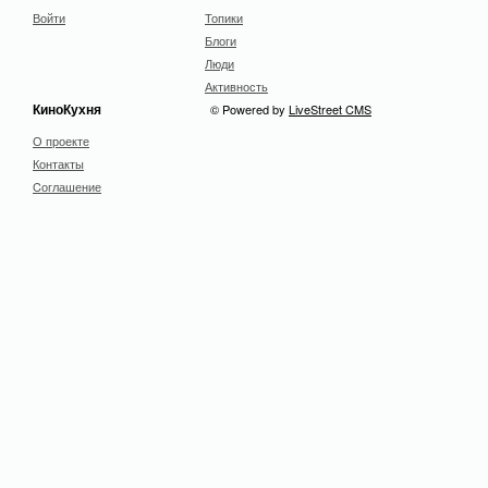
Войти
Топики
Блоги
Люди
Активность
КиноКухня
© Powered by
LiveStreet CMS
О проекте
Контакты
Cоглашение