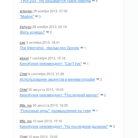
"Груз 200": Не забывается такое никогда
4
antonian
29 ноября 2013, 07:30
"Майор"
3
irishyou
28 ноября 2013, 22:19
Жить хочешь?
2
sap
3 октября 2013, 18:41
The Internship - фильм про Google
1
jekket
7 сентября 2013, 15:16
КиноКухня рекомендует: "Can't live"
1
Chief
6 сентября 2013, 21:26
Использование акцентов в кинематографе
2
Chief
30 августа 2013, 19:00
КиноКухня рекомендует: "Последний магнат"
2
little_mo
30 августа 2013, 16:35
"Порочные игры": размышления на тему
1
little_mo
10 мая 2013, 15:16
КиноКухня рекомендует: "На последнем дыхании"
3
Chief
10 мая 2013, 15:02