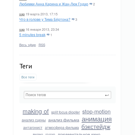
Любимки Анна Карина и Жан-Люк Годар
2
sap
19 марта 2013, 17:15
Что в голове у Тима Бёртона?
3
sap
16 января 2013, 23:34
5 minutes break
1
Весь эфир
·
RSS
Теги
Все теги
making of
stop-motion
split focus diopter
анимация
анализ фильма
анализ сцены
бэкстейдж
антагонист
атмосфера фильма
документальное кино
видео
годар