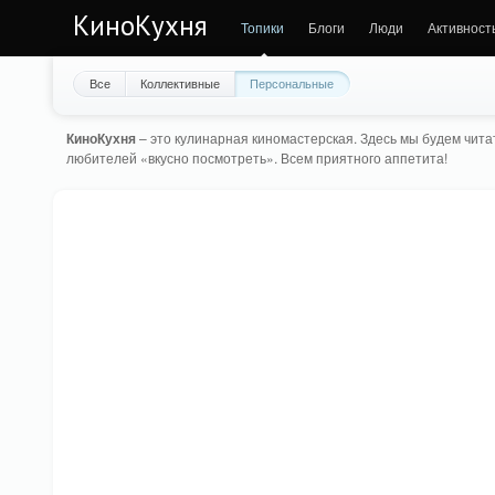
КиноКухня
Топики
Блоги
Люди
Активност
Все
Коллективные
Персональные
КиноКухня
– это кулинарная киномастерская. Здесь мы будем читат
любителей «вкусно посмотреть». Всем приятного аппетита!