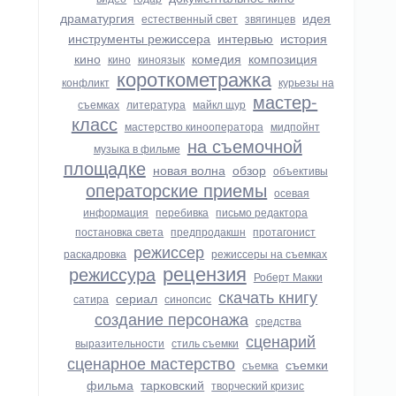
драматургия
идея
естественный свет
звягинцев
инструменты режиссера
интервью
история
кино
комедия
композиция
кино
киноязык
короткометражка
конфликт
курьезы на
мастер-
съемках
литература
майкл щур
класс
мастерство кинооператора
мидпойнт
на съемочной
музыка в фильме
площадке
новая волна
обзор
объективы
операторские приемы
осевая
информация
перебивка
письмо редактора
постановка света
предпродакшн
протагонист
режиссер
раскадровка
режиссеры на съемках
рецензия
режиссура
Роберт Макки
скачать книгу
сериал
сатира
синопсис
создание персонажа
средства
сценарий
выразительности
стиль съемки
сценарное мастерство
съемки
съемка
фильма
тарковский
творческий кризис