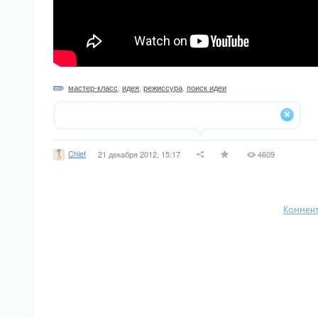
мастер-класс
,
идея
,
режиссура
,
поиск идеи
Chief
21 декабря 2012, 15:17
4609
Коммент