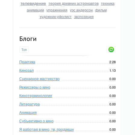
телевидение
теория древних астронавтов
техника
анимации
упражнения
уэс андерсон
фильм
художник-уфолист
экспозиция
Блоги
Топ
Практика
2.28
Кинозал
1.13
Сценарное мастерство
0.00
Режиссеры о кино
0.00
Кинотерминология
0.00
Литература
0.00
Анимация
0.00
Субъективно о кино
0.00
Я работаю в кино, тв, продакшн
0.00