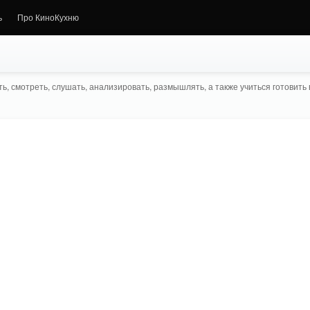
ь
Про КиноКухню
ь, смотреть, слушать, анализировать, размышлять, а также учиться готовить в