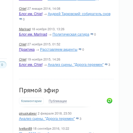
Chief
27 января 2014, 14:08
Блог им. Chief
→
Андрей Тарковский: собиратель снов
0
Marinad
18 ноября 2013, 13:26
Блог им. Marinad
→
Политическая сатира
0
Chief
27 ноября 2015, 01:52
Практика
→
Расставляем акценты
0
Chief
19 ноября 2015, 14:26
Блог им. Chief
→
Анализ сцены. "Дорога перемен"
0
3
Прямой эфир
Комментарии
Публикации
pinuskabesr
2 февраля 2018, 23:50
Анализ сцены. "Дорога перемен"
3
tvelton89
18 сентября 2016, 10:22