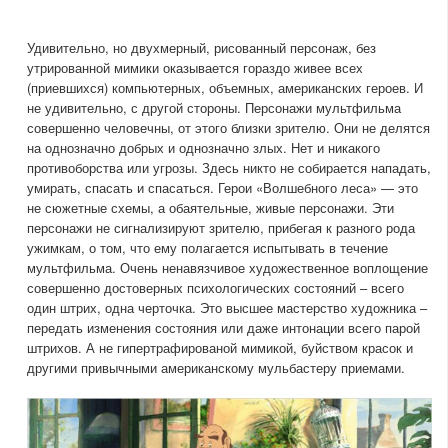
Удивительно, но двухмерный, рисованный персонаж, без
утрированной мимики оказывается гораздо живее всех
(приевшихся) компьютерных, объемных, американских героев. И
не удивительно, с другой стороны. Персонажи мультфильма
совершенно человечны, от этого близки зрителю. Они не делятся
на однозначно добрых и однозначно злых. Нет и никакого
противоборства или угрозы. Здесь никто не собирается нападать,
умирать, спасать и спасаться. Герои «Волшебного леса» — это
не сюжетные схемы, а обаятельные, живые персонажи. Эти
персонажи не сигнализируют зрителю, прибегая к разного рода
ужимкам, о том, что ему полагается испытывать в течение
мультфильма. Очень ненавязчивое художественное воплощение
совершенно достоверных психологических состояний – всего
один штрих, одна черточка. Это высшее мастерство художника –
передать изменения состояния или даже интонации всего парой
штрихов. А не гипертрафированой мимикой, буйством красок и
другими привычными американскому мульбастеру приемами.