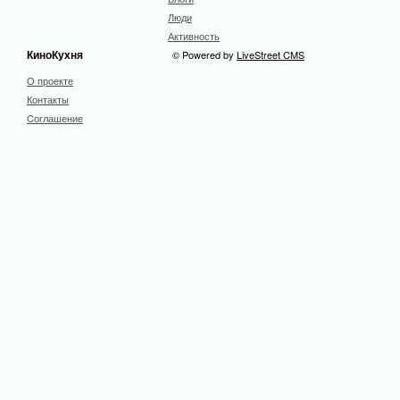
Люди
Активность
КиноКухня
© Powered by
LiveStreet CMS
О проекте
Контакты
Cоглашение