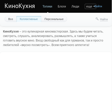
КиноКухня
Топики
Блоги
Люди
еще
Войти
Все
Коллективные
Персональные
Найти
КиноКухня
– это кулинарная киномастерская. Здесь мы будем читать,
смотреть, слушать, анализировать, размышлять, а также учиться
готовить вкусное кино. Вход свободный как для гурманов, так и просто
любителей «вкусно посмотреть». Всем приятного аппетита!