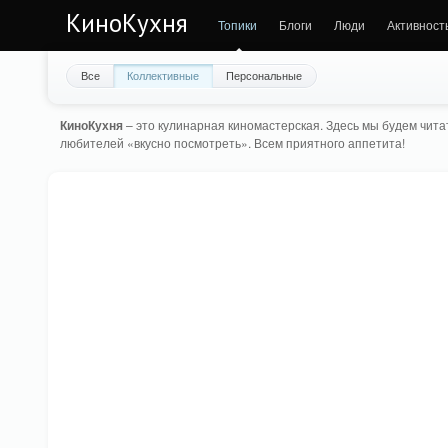
КиноКухня
Топики
Блоги
Люди
Активност
Все
Коллективные
Персональные
КиноКухня
– это кулинарная киномастерская. Здесь мы будем читат
любителей «вкусно посмотреть». Всем приятного аппетита!