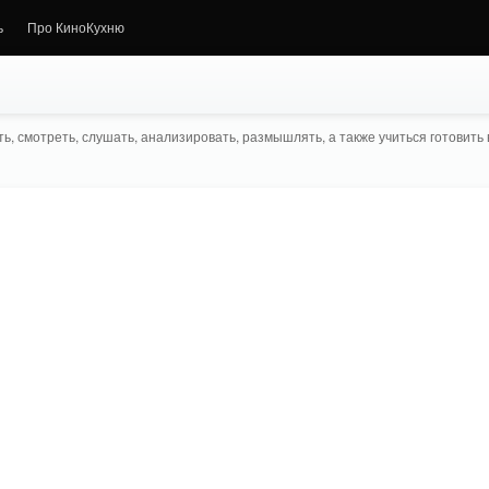
ь
Про КиноКухню
ь, смотреть, слушать, анализировать, размышлять, а также учиться готовить в