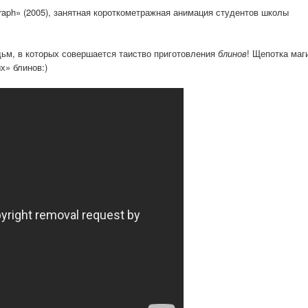
aph» (2005), занятная короткометражная анимация студентов школы
ьм, в которых совершается таиство приготовления
блинов
! Щепотка маг
х» блинов:)