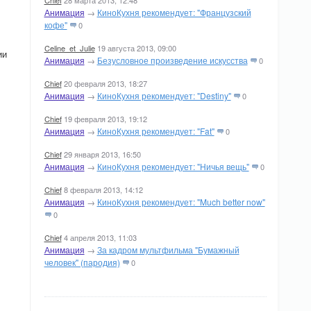
Chief
28 марта 2013, 12:48
Анимация
→
КиноКухня рекомендует: "Французский
кофе"
0
Celine_et_Julie
19 августа 2013, 09:00
ии
Анимация
→
Безусловное произведение искусства
0
Chief
20 февраля 2013, 18:27
Анимация
→
КиноКухня рекомендует: "Destiny"
0
Chief
19 февраля 2013, 19:12
Анимация
→
КиноКухня рекомендует: "Fat"
0
Chief
29 января 2013, 16:50
Анимация
→
КиноКухня рекомендует: "Ничья вещь"
0
Chief
8 февраля 2013, 14:12
Анимация
→
КиноКухня рекомендует: "Much better now"
0
Chief
4 апреля 2013, 11:03
Анимация
→
За кадром мультфильма "Бумажный
человек" (пародия)
0