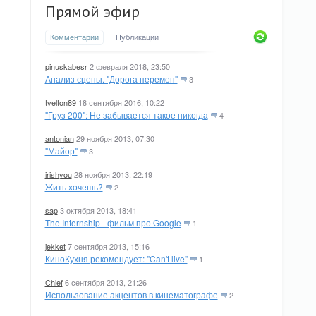
Прямой эфир
Комментарии
Публикации
pinuskabesr
2 февраля 2018, 23:50
Анализ сцены. "Дорога перемен"
3
tvelton89
18 сентября 2016, 10:22
"Груз 200": Не забывается такое никогда
4
antonian
29 ноября 2013, 07:30
"Майор"
3
irishyou
28 ноября 2013, 22:19
Жить хочешь?
2
sap
3 октября 2013, 18:41
The Internship - фильм про Google
1
jekket
7 сентября 2013, 15:16
КиноКухня рекомендует: "Can't live"
1
Chief
6 сентября 2013, 21:26
Использование акцентов в кинематографе
2