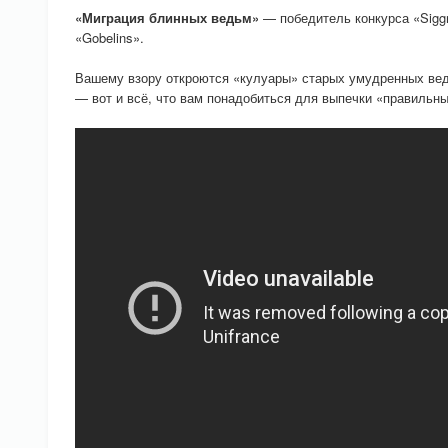
«Миграция блинных ведьм»
— победитель конкурса «Siggr
«Gobelins».
Вашему взору откроются «кулуары» старых умудренных вед
— вот и всё, что вам понадобиться для выпечки «правильны