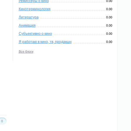
Режиссеры о кино
0.00
Кинотерминология
0.00
Литература
0.00
Анимация
0.00
Субъективно о кино
0.00
Я работаю в кино, тв, продакшн
0.00
Все блоги
0