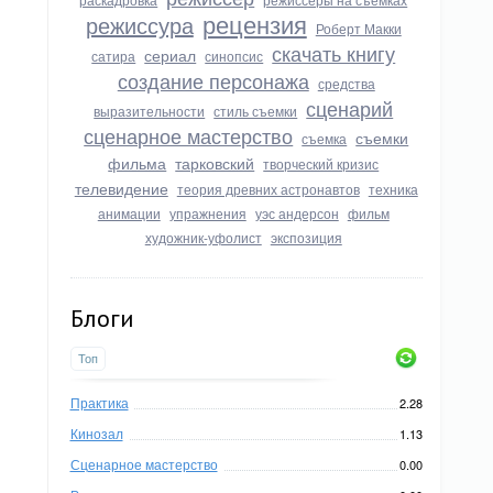
рецензия
режиссура
Роберт Макки
скачать книгу
сериал
сатира
синопсис
создание персонажа
средства
сценарий
выразительности
стиль съемки
сценарное мастерство
съемки
съемка
фильма
тарковский
творческий кризис
телевидение
теория древних астронавтов
техника
анимации
упражнения
уэс андерсон
фильм
художник-уфолист
экспозиция
Блоги
Топ
Практика
2.28
Кинозал
1.13
Сценарное мастерство
0.00