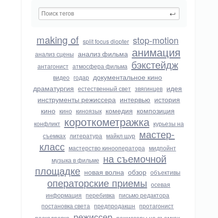
making of
stop-motion
split focus diopter
анимация
анализ фильма
анализ сцены
бэкстейдж
антагонист
атмосфера фильма
документальное кино
видео
годар
драматургия
идея
естественный свет
звягинцев
инструменты режиссера
интервью
история
кино
комедия
композиция
кино
киноязык
короткометражка
конфликт
курьезы на
мастер-
съемках
литература
майкл щур
класс
мастерство кинооператора
мидпойнт
на съемочной
музыка в фильме
площадке
новая волна
обзор
объективы
операторские приемы
осевая
информация
перебивка
письмо редактора
постановка света
предпродакшн
протагонист
режиссер
раскадровка
режиссеры на съемках