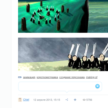
анимация
,
короткометражка
,
создание персонажа
,
making of
Chief
12 апреля 2013, 15:15
5756