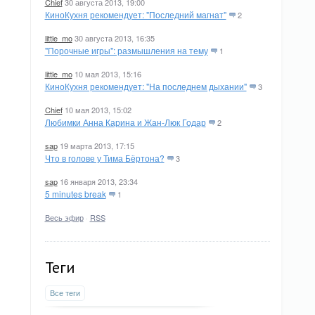
Chief
30 августа 2013, 19:00
КиноКухня рекомендует: "Последний магнат"
2
little_mo
30 августа 2013, 16:35
"Порочные игры": размышления на тему
1
little_mo
10 мая 2013, 15:16
КиноКухня рекомендует: "На последнем дыхании"
3
Chief
10 мая 2013, 15:02
Любимки Анна Карина и Жан-Люк Годар
2
sap
19 марта 2013, 17:15
Что в голове у Тима Бёртона?
3
sap
16 января 2013, 23:34
5 minutes break
1
Весь эфир
·
RSS
Теги
Все теги