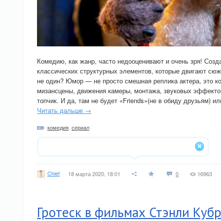
Комедию, как жанр, часто недооценивают и очень зря! Соз
классических структурных элементов, которые двигают сюже
не один? Юмор — не просто смешная реплика актера, это к
мизансцены, движения камеры, монтажа, звуковых эффектов
топчик. И да, там не будет «Friends»(не в обиду друзьям) и
Читать дальше →
комедия
,
сериал
Chief
18 марта 2020, 18:01
0
16963
Гротеск в фильмах Стэнли Куб