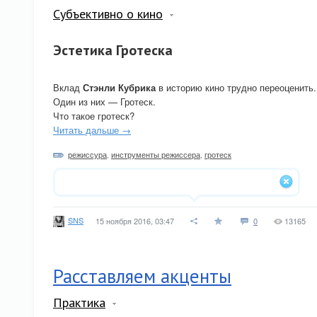
Субъективно о кино
Эстетика Гротеска
Вклад
Стэнли Кубрика
в историю кино трудно переоценить
Один из них — Гротеск.
Что такое гротеск?
Читать дальше →
режиссура
,
инструменты режиссера
,
гротеск
SNS
15 ноября 2016, 03:47
0
13165
Расставляем акценты
Практика