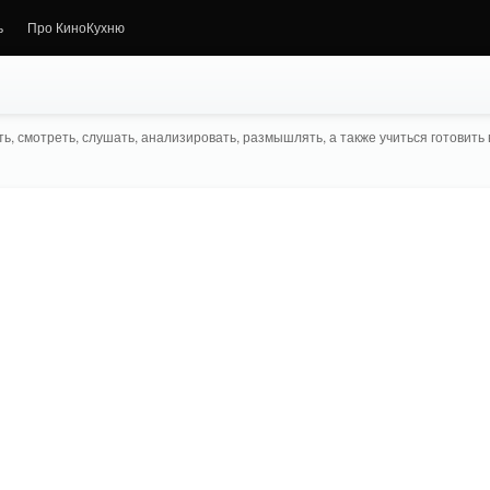
ь
Про КиноКухню
ь, смотреть, слушать, анализировать, размышлять, а также учиться готовить в