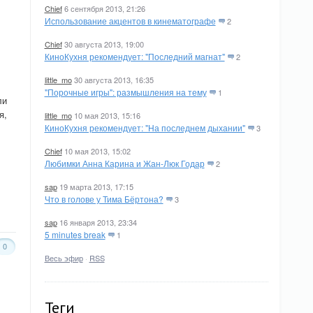
Chief
6 сентября 2013, 21:26
Использование акцентов в кинематографе
2
Chief
30 августа 2013, 19:00
КиноКухня рекомендует: "Последний магнат"
2
little_mo
30 августа 2013, 16:35
"Порочные игры": размышления на тему
1
ли
я,
little_mo
10 мая 2013, 15:16
КиноКухня рекомендует: "На последнем дыхании"
3
Chief
10 мая 2013, 15:02
Любимки Анна Карина и Жан-Люк Годар
2
sap
19 марта 2013, 17:15
Что в голове у Тима Бёртона?
3
sap
16 января 2013, 23:34
5 minutes break
1
0
Весь эфир
·
RSS
Теги