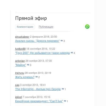
Прямой эфир
Комментарии
Публикации
pinuskabesr
2 февраля 2018, 23:50
Анализ сцены. "Дорога перемен"
3
tvelton89
18 сентября 2016, 10:22
"Груз 200": Не забывается такое никогда
4
antonian
29 ноября 2013, 07:30
"Майор"
3
irishyou
28 ноября 2013, 22:19
Жить хочешь?
2
sap
3 октября 2013, 18:41
The Internship - фильм про Google
1
jekket
7 сентября 2013, 15:16
КиноКухня рекомендует: "Can't live"
1