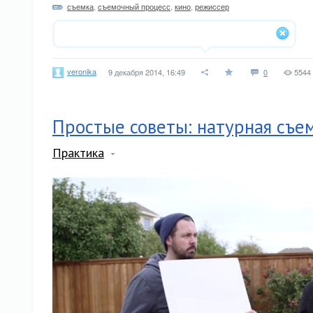
съемка
,
съемочный процесс
,
кино
,
режиссер
veronika
9 декабря 2014, 16:49
0
5544
Простые советы: натурная съе
Практика