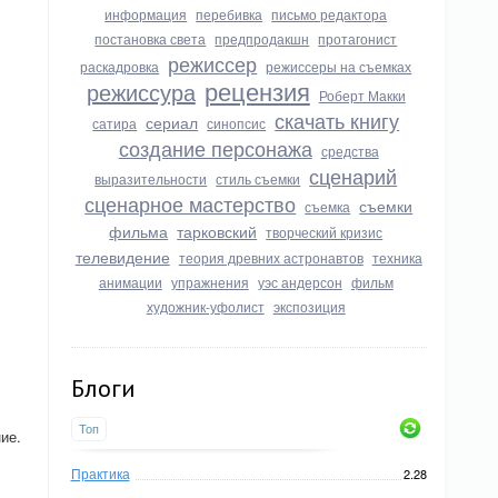
информация
перебивка
письмо редактора
постановка света
предпродакшн
протагонист
режиссер
раскадровка
режиссеры на съемках
рецензия
режиссура
Роберт Макки
скачать книгу
сериал
сатира
синопсис
создание персонажа
средства
сценарий
выразительности
стиль съемки
сценарное мастерство
съемки
съемка
фильма
тарковский
творческий кризис
телевидение
теория древних астронавтов
техника
анимации
упражнения
уэс андерсон
фильм
художник-уфолист
экспозиция
Блоги
Топ
ие.
Практика
2.28