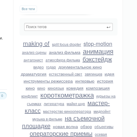
Все теги
и.
making of
stop-motion
split focus diopter
анимация
анализ фильма
анализ сцены
бэкстейдж
антагонист
атмосфера фильма
документальное кино
видео
годар
драматургия
идея
естественный свет
звягинцев
инструменты режиссера
интервью
история
кино
комедия
композиция
кино
киноязык
короткометражка
0
конфликт
курьезы на
мастер-
съемках
литература
майкл щур
класс
мастерство кинооператора
мидпойнт
на съемочной
музыка в фильме
площадке
новая волна
обзор
объективы
операторские приемы
осевая