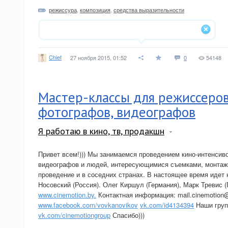
режиссура
,
композиция
,
средства выразительности
Chief
27 ноября 2015, 01:52
0
54148
Мастер-классы для режиссеров
фотографов, видеографов
Я работаю в кино, тв, продакшн
Привет всем!))) Мы занимаемся проведением кино-интенсив
видеографов и людей, интересующимися съемками, монтажо
проведение и в соседних странах. В настоящее время идет 
Носовский (Россия). Олег Киршул (Германия), Марк Тревис 
www.cinemotion.by.
Контактная информация:
mail.cinemotion
www.facebook.com/vovkanovikov
vk.com/id4134394
Наши груп
vk.com/cinemotiongroup
Спасибо)))