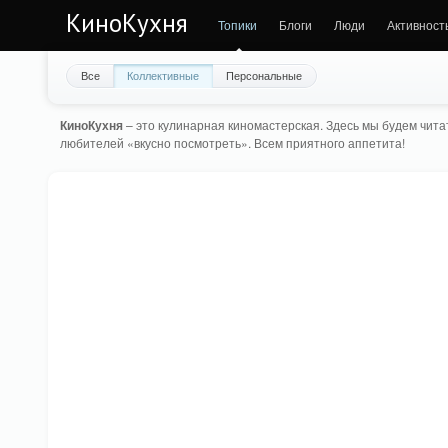
КиноКухня
Топики
Блоги
Люди
Активност
Все
Коллективные
Персональные
КиноКухня
– это кулинарная киномастерская. Здесь мы будем читат
любителей «вкусно посмотреть». Всем приятного аппетита!