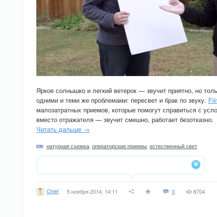
Яркое солнышко и легкий ветерок — звучит приятно, но тол
одними и теми же проблемами: пересвет и брак по звуку.
Fil
малозатратных приемов, которые помогут справиться с ус
вместо отражателя — звучит смешно, работает безотказно.
Читать дальше →
натурная съемка
,
операторские приемы
,
естественный свет
Chief
5 ноября 2014, 14:11
0
8704