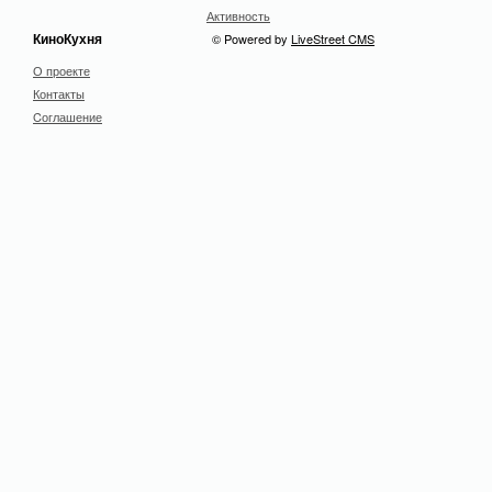
Активность
КиноКухня
© Powered by
LiveStreet CMS
О проекте
Контакты
Cоглашение