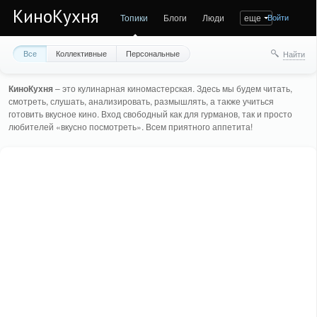
КиноКухня
Топики
Блоги
Люди
еще
Войти
Все
Коллективные
Персональные
Найти
КиноКухня
– это кулинарная киномастерская. Здесь мы будем читать,
смотреть, слушать, анализировать, размышлять, а также учиться
готовить вкусное кино. Вход свободный как для гурманов, так и просто
любителей «вкусно посмотреть». Всем приятного аппетита!