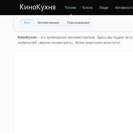
КиноКухня
Топики
Блоги
Люди
Активност
Все
Коллективные
Персональные
КиноКухня
– это кулинарная киномастерская. Здесь мы будем читат
любителей «вкусно посмотреть». Всем приятного аппетита!