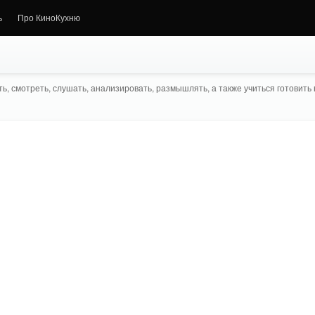
ь
Про КиноКухню
ь, смотреть, слушать, анализировать, размышлять, а также учиться готовить в