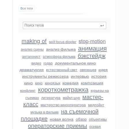
Все теги
making of
stop-motion
split focus diopter
анимация
анализ фильма
анализ сцены
бэкстейдж
антагонист
атмосфера фильма
документальное кино
видео
годар
драматургия
идея
естественный свет
звягинцев
инструменты режиссера
интервью
история
кино
комедия
композиция
кино
киноязык
короткометражка
конфликт
курьезы на
мастер-
съемках
литература
майкл щур
класс
мастерство кинооператора
мидпойнт
на съемочной
музыка в фильме
площадке
новая волна
обзор
объективы
операторские приемы
осевая