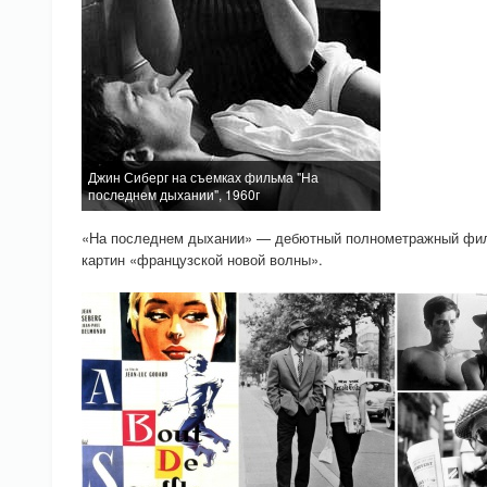
Джин Сиберг на съемках фильма "На
последнем дыхании", 1960г
«На последнем дыхании» — дебютный полнометражный филь
картин «французской новой волны».