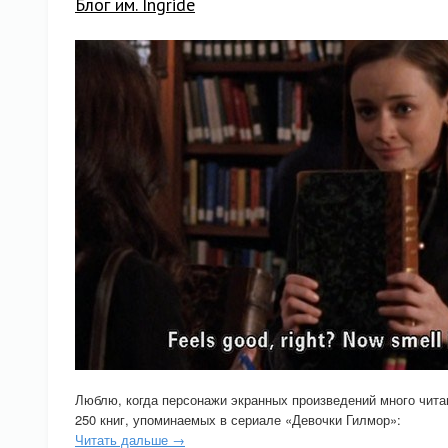
Блог им. Ingride
Люблю, когда персонажи экранных произведений много чита
250 книг, упоминаемых в сериале «Девочки Гилмор»:
Читать дальше →