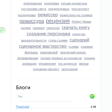
информация
перебивка
письмо редактора
постановка света
предпродакшн
протагонист
режиссер
раскадровка
режиссеры на съемках
рецензия
режиссура
Роберт Макки
скачать книгу
сериал
сатира
синопсис
+1
создание персонажа
средства
сценарий
выразительности
стиль съемки
сценарное мастерство
съемки
съемка
фильма
тарковский
творческий кризис
телевидение
теория древних астронавтов
техника
анимации
упражнения
уэс андерсон
фильм
художник-уфолист
экспозиция
Блоги
Топ
Практика
2.28