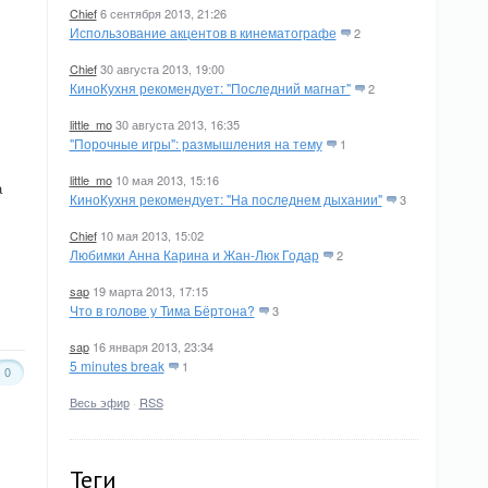
Chief
6 сентября 2013, 21:26
Использование акцентов в кинематографе
2
Chief
30 августа 2013, 19:00
КиноКухня рекомендует: "Последний магнат"
2
little_mo
30 августа 2013, 16:35
"Порочные игры": размышления на тему
1
little_mo
10 мая 2013, 15:16
а
КиноКухня рекомендует: "На последнем дыхании"
3
Chief
10 мая 2013, 15:02
Любимки Анна Карина и Жан-Люк Годар
2
sap
19 марта 2013, 17:15
Что в голове у Тима Бёртона?
3
sap
16 января 2013, 23:34
5 minutes break
1
0
Весь эфир
·
RSS
Теги