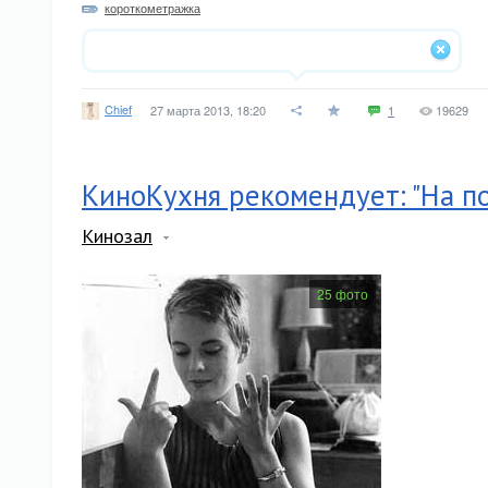
короткометражка
Chief
27 марта 2013, 18:20
1
19629
КиноКухня рекомендует: "На п
Кинозал
25 фото