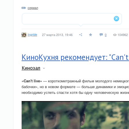
сериал
Ingride
27 марта 2013, 19:46
0
104962
КиноКухня рекомендует: "Can't 
Кинозал
«Can't live»
— короткометражный фильм молодого немецкого 
бабочки», но в новом формате — больше динамики и эмоцион
необходимо успеть спасти хотя бы одну человеческую жизн