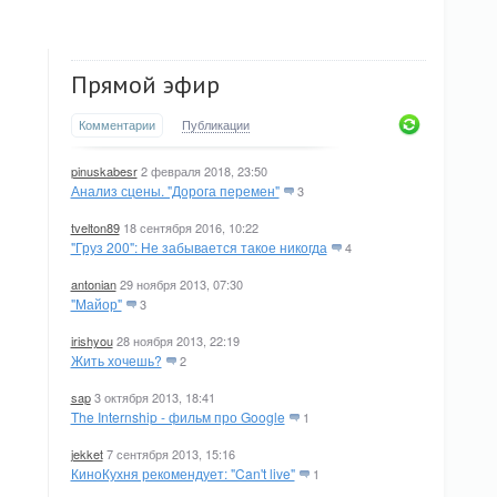
Прямой эфир
Комментарии
Публикации
pinuskabesr
2 февраля 2018, 23:50
Анализ сцены. "Дорога перемен"
3
tvelton89
18 сентября 2016, 10:22
"Груз 200": Не забывается такое никогда
4
antonian
29 ноября 2013, 07:30
"Майор"
3
irishyou
28 ноября 2013, 22:19
Жить хочешь?
2
sap
3 октября 2013, 18:41
The Internship - фильм про Google
1
jekket
7 сентября 2013, 15:16
КиноКухня рекомендует: "Can't live"
1